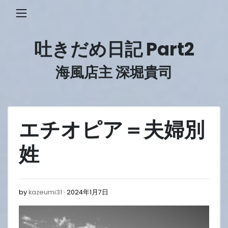
Skip
to
content
吐きだめ日記 Part2
海風店主 深堀貴司
エチオピア＝夫婦別
姓
2024
by
kazeumi31
2024年1月7日
年
1
月