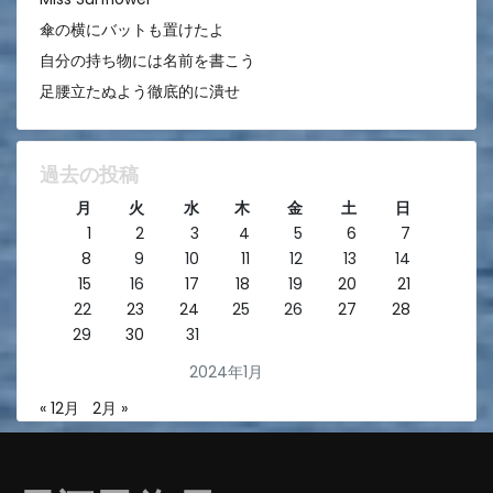
傘の横にバットも置けたよ
自分の持ち物には名前を書こう
足腰立たぬよう徹底的に潰せ
過去の投稿
月
火
水
木
金
土
日
1
2
3
4
5
6
7
8
9
10
11
12
13
14
15
16
17
18
19
20
21
22
23
24
25
26
27
28
29
30
31
2024年1月
« 12月
2月 »