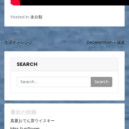
Posted in
未分類
投
Previous:
Next:
生活チャレンジ
Deceleration＝減速
稿
ナ
ビ
SEARCH
ゲ
Search
ー
シ
ョ
ン
最近の投稿
真夏おでん雷ウイスキー
Miss Sunflower