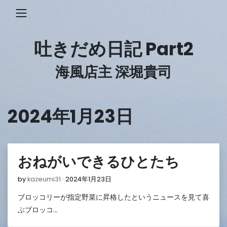
Skip
to
content
吐きだめ日記 Part2
海風店主 深堀貴司
2024年1月23日
おねがいできるひとたち
2024
by
kazeumi31
2024年1月23日
年
ブロッコリーが指定野菜に昇格したというニュースを見て喜
1
月
ぶブロッコ…
23
日