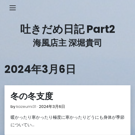
Skip
to
content
吐きだめ日記 Part2
海風店主 深堀貴司
2024年3月6日
冬の冬支度
2024
by
kazeumi31
2024年3月6日
年
暖かったり寒かったり極度に寒かったりどうにも身体が季節
3
月
についてい…
6
日