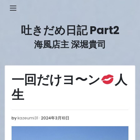
Skip
to
content
吐きだめ日記 Part2
海風店主 深堀貴司
一回だけヨ〜ン
人
生
2024
by
kazeumi31
2024年3月10日
年
3
月