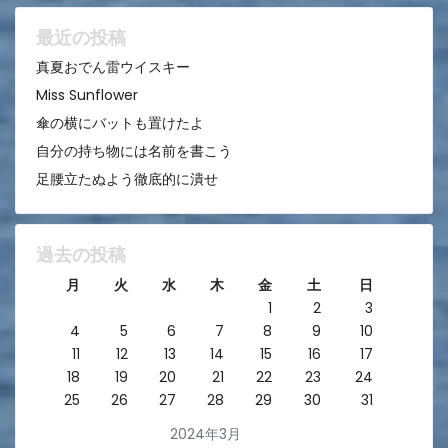
ョ
ン
最近の投稿
真夏おでん雷ウイスキー
Miss Sunflower
傘の横にバットも置けたよ
自分の持ち物には名前を書こう
足腰立たぬよう徹底的に潰せ
過去の投稿
月
火
水
木
金
土
日
1
2
3
4
5
6
7
8
9
10
11
12
13
14
15
16
17
18
19
20
21
22
23
24
25
26
27
28
29
30
31
2024年3月