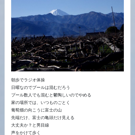
10
日
朝歩でラジオ体操
日曜なのでプールは混むだろう
プール数人でも混むと鬱陶しいのでやめる
家の場所では、いつものごとく
葡萄畑の向こうに富士の山
先端だけ、富士の亀頭だけ見える
大丈夫か？と男目線
声をかけて歩く