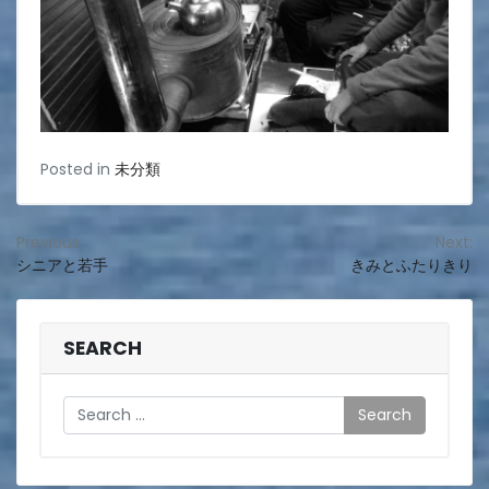
Posted in
未分類
投
Previous:
Next:
シニアと若手
きみとふたりきり
稿
ナ
ビ
SEARCH
ゲ
Search
ー
シ