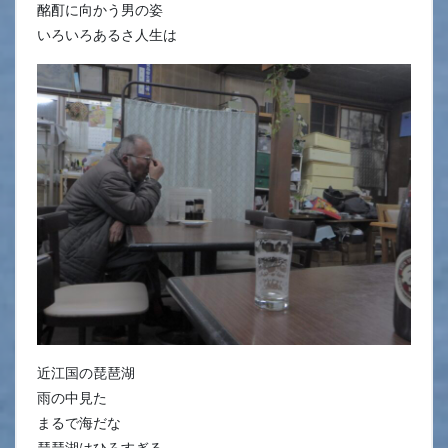
酩酊に向かう男の姿
いろいろあるさ人生は
近江国の琵琶湖
雨の中見た
まるで海だな
琵琶湖はひろすぎる