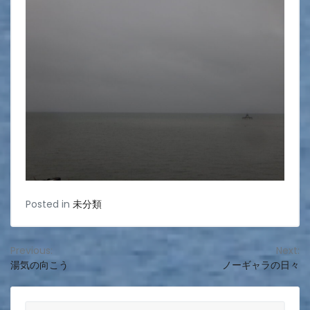
Posted in
未分類
投
Previous:
Next:
湯気の向こう
ノーギャラの日々
稿
ナ