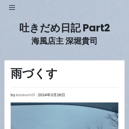
Skip
to
content
吐きだめ日記 Part2
海風店主 深堀貴司
雨づくす
2024
by
kazeumi31
2024年3月26日
年
3
月
26
日