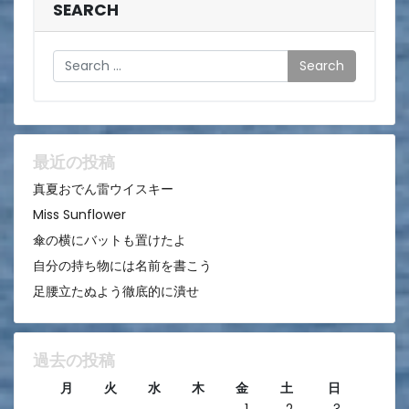
ビ
SEARCH
ゲ
Search
ー
シ
ョ
ン
最近の投稿
真夏おでん雷ウイスキー
Miss Sunflower
傘の横にバットも置けたよ
自分の持ち物には名前を書こう
足腰立たぬよう徹底的に潰せ
過去の投稿
月
火
水
木
金
土
日