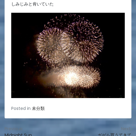
しみじみと肯いていた
Posted in
未分類
投
Previous:
Next:
Midnight Sun
ガゼル買うてきて