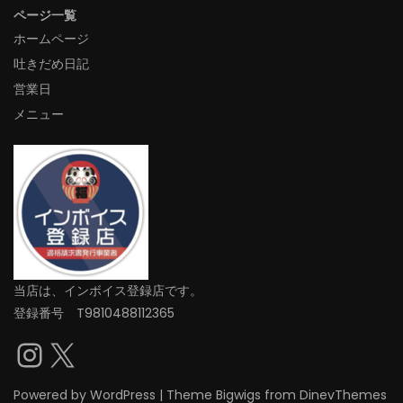
ページ一覧
ホームページ
吐きだめ日記
営業日
メニュー
当店は、インボイス登録店です。
登録番号 T9810488112365
Instagram
X
Powered by
WordPress
|
Theme
Bigwigs
from DinevThemes