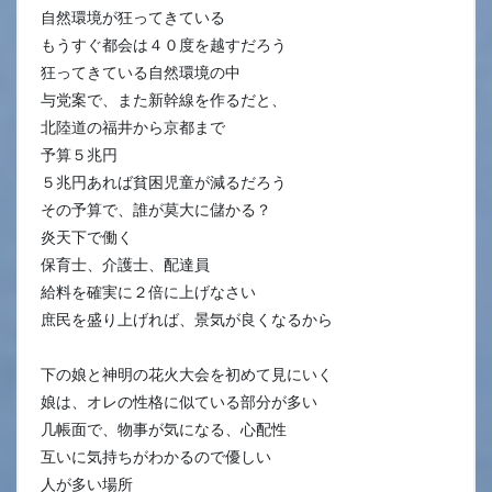
自然環境が狂ってきている
もうすぐ都会は４０度を越すだろう
狂ってきている自然環境の中
与党案で、また新幹線を作るだと、
北陸道の福井から京都まで
予算５兆円
５兆円あれば貧困児童が減るだろう
その予算で、誰が莫大に儲かる？
炎天下で働く
保育士、介護士、配達員
給料を確実に２倍に上げなさい
庶民を盛り上げれば、景気が良くなるから
下の娘と神明の花火大会を初めて見にいく
娘は、オレの性格に似ている部分が多い
几帳面で、物事が気になる、心配性
互いに気持ちがわかるので優しい
人が多い場所