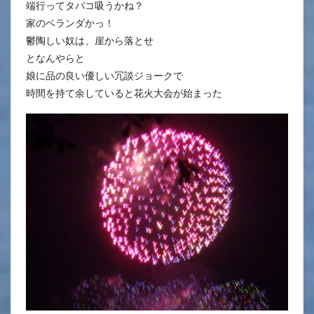
端行ってタバコ吸うかね？
家のベランダかっ！
鬱陶しい奴は、崖から落とせ
となんやらと
娘に品の良い優しい冗談ジョークで
時間を持て余していると花火大会が始まった