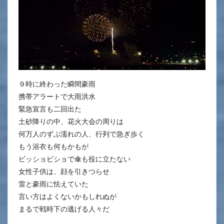
９時に終わった瞬間豪雨
携帯アラートで大雨洪水
緊急宣言も二回出た
土砂降りの中、花火大会の周りは
何万人のずぶ濡れの人、行列で急ぎ歩く
もう浴衣も何もかもが
ビッショビショで傘も役に立たない
女性子供は、顔を引きつらせ
雷と豪雨に怯えていた
言い方はよくないかもしれぬが
まるで戦時下の逃げる人々だ