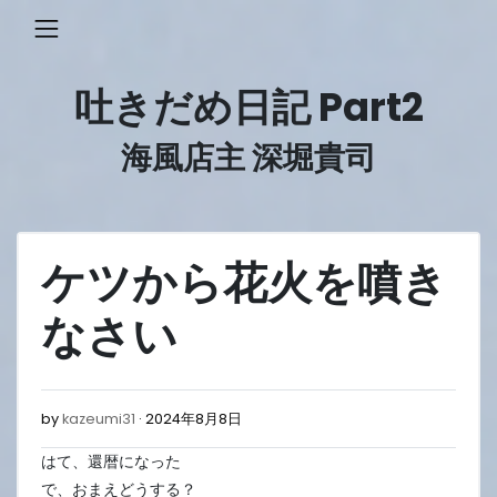
Skip
to
content
吐きだめ日記 Part2
海風店主 深堀貴司
ケツから花火を噴き
なさい
2024
by
kazeumi31
2024年8月8日
年
はて、還暦になった
8
月
で、おまえどうする？