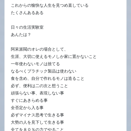
8
これからの愉快な人生を見つめ直している
日
たくさんあるある
日々の生活実験室
あんたは？
阿呆派閥のオレの場合として、
生涯、大切に使えるモノしか家に置かないこと
一年使わないモノは捨てる
なるべくプラチック製品は使わない
食を含め、自分で作れるモノは造ること
必ず、便利は二の次と想うこと
頑張らない事、表現しない事
すぐにあきらめる事
全否定から入る事
必ずマイナス思考で生きる事
大勢の人を見下して生きる事
全てを８０％の力でやること