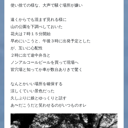
使い捨ての様な、大声で騒ぐ場所が嫌い
遠くからでも混まず見れる様に
山の公園を下調べしておいた
花火は７時１５分開始
早めにいこうと、午後３時に出発予定とした
が、互いに心配性
２時に出て途中弁当と
ノンアルコールビールを買って現場へ
皆穴場と知ってか車が数台ありきで驚く
なんとかいい場所を確保する
涼しくていい景色だった
久しぶりに娘とゆっくりと話す
あ〜だこうだと笑わせるのがいつものオレ