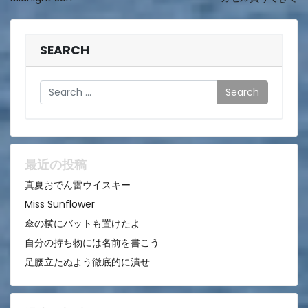
稿
ナ
ビ
SEARCH
ゲ
Search
ー
シ
ョ
ン
最近の投稿
真夏おでん雷ウイスキー
Miss Sunflower
傘の横にバットも置けたよ
自分の持ち物には名前を書こう
足腰立たぬよう徹底的に潰せ