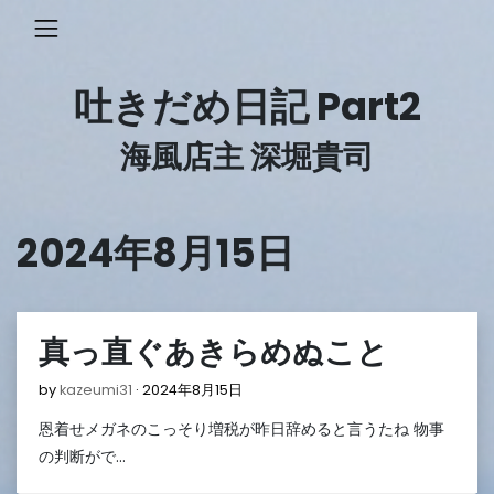
Skip
to
content
吐きだめ日記 Part2
海風店主 深堀貴司
2024年8月15日
真っ直ぐあきらめぬこと
2024
by
kazeumi31
2024年8月15日
年
恩着せメガネのこっそり増税が昨日辞めると言うたね 物事
8
月
の判断がで…
15
日