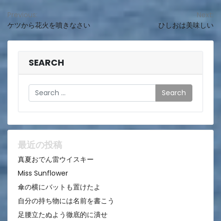
投
Previous:
Next:
ケツから花火を噴きなさい
ひしおは美味しい
稿
ナ
ビ
SEARCH
ゲ
Search
ー
シ
ョ
ン
最近の投稿
真夏おでん雷ウイスキー
Miss Sunflower
傘の横にバットも置けたよ
自分の持ち物には名前を書こう
足腰立たぬよう徹底的に潰せ