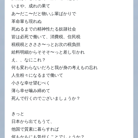
いまや、成れの果て
あ〜だこ〜だと物いふ輩ばかりで
革命輩も現れぬ
死ぬるまでの精神性たる奴隷社会
皆は必死で働いて、消費税、住民税
税税税とさささ〜っとお次の税負担
給料明細からそそそ〜っと差し引かれ
え、、なにこれ？
何も変わらないだろと我が身の考えもの忘れ
人生粉々になるまで働いて
小さな幸せ望むべく
薄ら幸せ噛み締めて
死んで行くのでございましょうか？
きっと
日本から出てもうて、
他国で質素に暮らすれば
何もかもにも気付くことでしょうか？