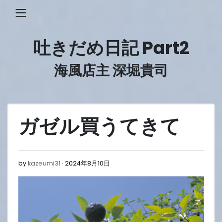
Skip
to
content
吐きだめ日記 Part2
海風店主 深堀貴司
ガゼル買うてきて
2024
by
kazeumi31
2024年8月10日
年
8
月
10
日