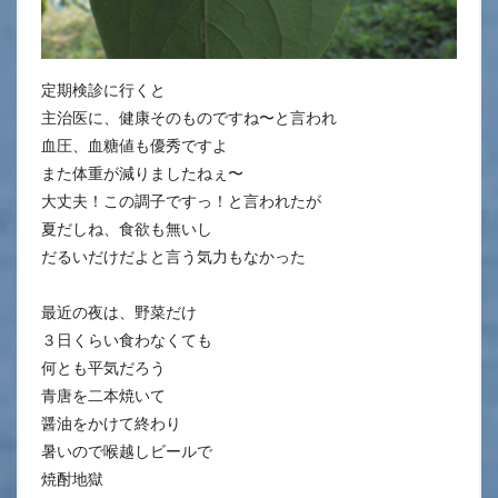
定期検診に行くと
主治医に、健康そのものですね〜と言われ
血圧、血糖値も優秀ですよ
また体重が減りましたねぇ〜
大丈夫！この調子ですっ！と言われたが
夏だしね、食欲も無いし
だるいだけだよと言う気力もなかった
最近の夜は、野菜だけ
３日くらい食わなくても
何とも平気だろう
青唐を二本焼いて
醤油をかけて終わり
暑いので喉越しビールで
焼酎地獄