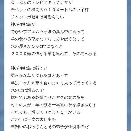
久しぶりのテレビドキュメンタリ
チベットの標高５０１０メートルのツイ村
チベットガゼルは可愛らしい
神が住む島が
でかいプアエムツォ湖の真ん中にあって
羊の食べる草がなくなってやばくなって
氷の厚さが５０cmになると
２０００頭の怖がる羊を連れて、その島へ渡る
神が住む島に行くと
柔らかな草が溢れるほどあって
羊は１ヶ月間草を食いまくり太って帰ってくる
氷の上は滑るので
燃料でもある乾燥させたヤクの糞の灰を
村中の人が、羊の渡る一本道に灰を撒き散らす
それでも、滑ってコケまくる羊がいる
この年に一度の大仕事を
羊飼いのおっさんとその弟子が仕切るのだ