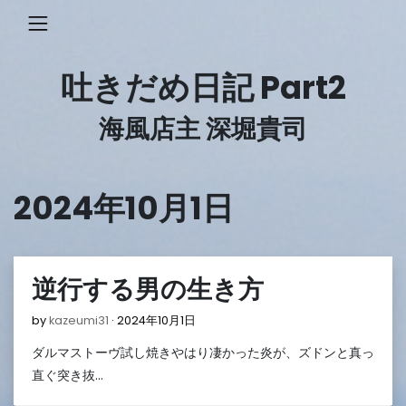
Skip
to
content
吐きだめ日記 Part2
海風店主 深堀貴司
2024年10月1日
逆行する男の生き方
2024
by
kazeumi31
2024年10月1日
年
ダルマストーヴ試し焼きやはり凄かった炎が、ズドンと真っ
10
月
直ぐ突き抜…
1
日