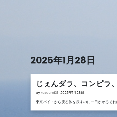
Skip
to
content
2025年1月28日
じぇんダラ、コンピラ
2025
by
kazeumi31
2025年1月28日
年
東京バイトから戻る体を戻すのに一日かかるそれ
1
月
28