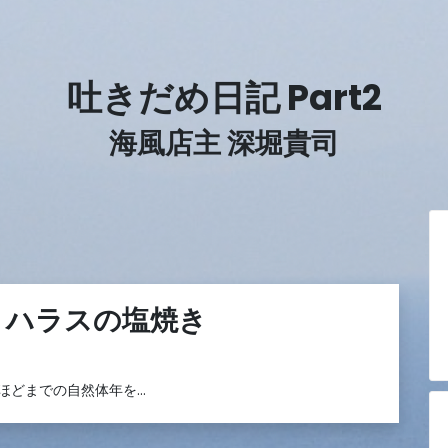
吐きだめ日記 Part2
海風店主 深堀貴司
、ハラスの塩焼き
ほどまでの自然体年を…