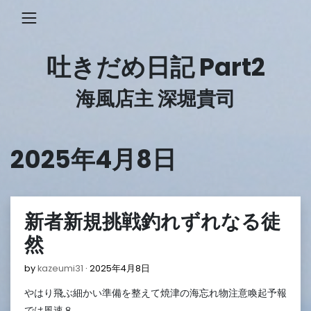
Skip
to
content
吐きだめ日記 Part2
海風店主 深堀貴司
2025年4月8日
新者新規挑戦釣れずれなる徒
然
2025
by
kazeumi31
2025年4月8日
年
やはり飛ぶ細かい準備を整えて焼津の海忘れ物注意喚起予報
4
月
では風速８…