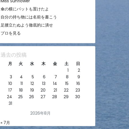
Miss Sunflower
傘の横にバットも置けたよ
自分の持ち物には名前を書こう
足腰立たぬよう徹底的に潰せ
プロを見る
過去の投稿
月
火
水
木
金
土
日
1
2
3
4
5
6
7
8
9
10
11
12
13
14
15
16
17
18
19
20
21
22
23
24
25
26
27
28
29
30
31
2026年8月
« 7月