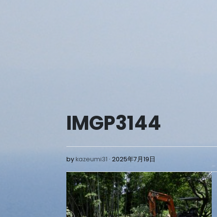
Skip
to
content
IMGP3144
2025
by
kazeumi31
2025年7月19日
年
7
月
19
日