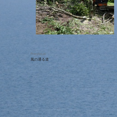
投
Previous:
風の通る道
稿
ナ
ビ
ゲ
ー
シ
ョ