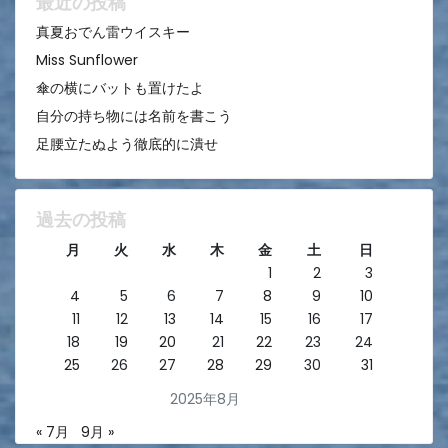
最近の投稿
ン
真夏おでん雷ウイスキー
Miss Sunflower
傘の横にバットも置けたよ
自分の持ち物には名前を書こう
足腰立たぬよう徹底的に潰せ
過去の投稿
月
火
水
木
金
土
日
1
2
3
4
5
6
7
8
9
10
11
12
13
14
15
16
17
18
19
20
21
22
23
24
25
26
27
28
29
30
31
2025年8月
« 7月
9月 »