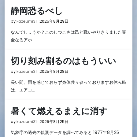
静岡恐るべし
2025
by
kazeumi31
2025年8月29日
年
なんでしょうか？このしつこさは己と戦いやりきりました完
8
月
全なるアホ…
29
日
切り刻み割るのはもういい
2025
by
kazeumi31
2025年8月28日
年
長い間、雨を感じておらず身体共々参っておりますお休み時
8
月
は、エアコ…
28
日
暑くて燃えるまえに消す
2025
by
kazeumi31
2025年8月25日
年
気象庁の過去の観測データを調べてみると 1977年8月25
8