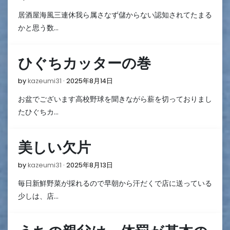
年
居酒屋海風三連休我ら属さなず儲からない認知されてたまる
8
月
かと思う数…
19
日
ひぐちカッターの巻
2025
by
kazeumi31
2025年8月14日
年
お盆でございます高校野球を聞きながら薪を切っておりまし
8
月
たひぐちカ…
14
日
美しい欠片
2025
by
kazeumi31
2025年8月13日
年
毎日新鮮野菜が採れるので早朝から汗だくで店に送っている
8
月
少しは、店…
13
日