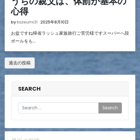
うちの親父は、体罰が基本の
心得
2025
by
kazeumi31
2025年8月10日
年
お盆ですね帰省ラッシュ家族旅行ご苦労様ですスーパーへ段
8
月
ボールをも…
10
日
投
過去の投稿
稿
ナ
SEARCH
ビ
ゲ
Search
ー
シ
ョ