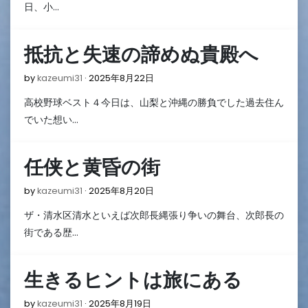
月
日、小…
25
日
抵抗と失速の諦めぬ貴殿へ
2025
by
kazeumi31
2025年8月22日
年
高校野球ベスト４今日は、山梨と沖縄の勝負でした過去住ん
8
月
でいた想い…
22
日
任侠と黄昏の街
2025
by
kazeumi31
2025年8月20日
年
ザ・清水区清水といえば次郎長縄張り争いの舞台、次郎長の
8
月
街である歴…
20
日
生きるヒントは旅にある
2025
by
kazeumi31
2025年8月19日