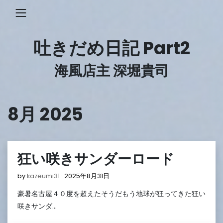
Skip
to
content
吐きだめ日記 Part2
海風店主 深堀貴司
8月 2025
狂い咲きサンダーロード
2025
by
kazeumi31
2025年8月31日
年
豪暑名古屋４０度を超えたそうだもう地球が狂ってきた狂い
8
月
咲きサンダ…
31
日