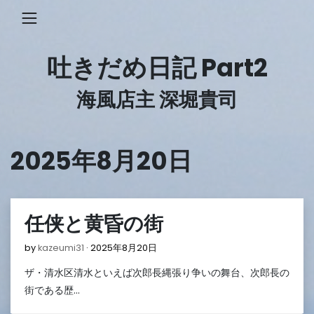
Skip
to
content
吐きだめ日記 Part2
海風店主 深堀貴司
2025年8月20日
任侠と黄昏の街
2025
by
kazeumi31
2025年8月20日
年
ザ・清水区清水といえば次郎長縄張り争いの舞台、次郎長の
8
月
街である歴…
20
日