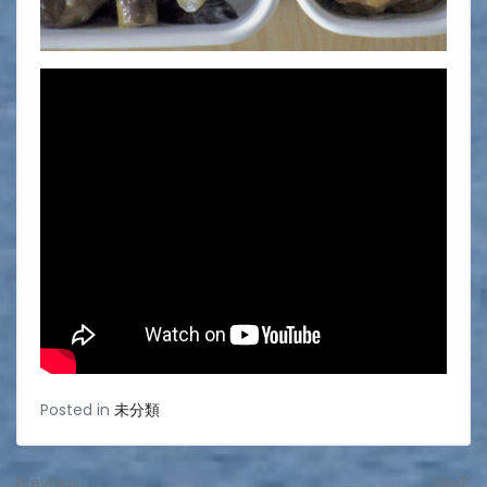
Posted in
未分類
Previous:
Next: