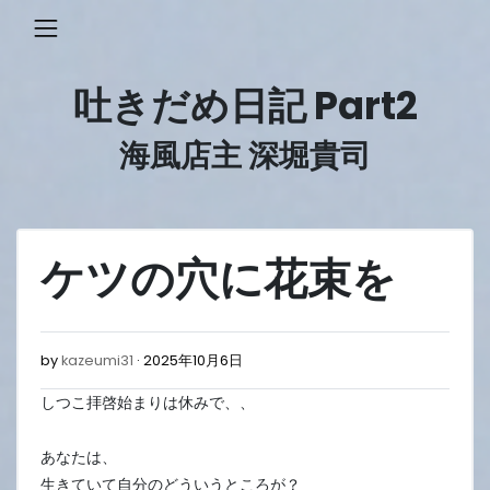
Skip
to
content
吐きだめ日記 Part2
海風店主 深堀貴司
ケツの穴に花束を
2025
by
kazeumi31
2025年10月6日
年
しつこ拝啓始まりは休みで、、
10
月
6
あなたは、
日
生きていて自分のどういうところが？