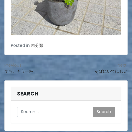
Posted in
未分類
投
Previous:
Next:
でも、もう一杯
そばにいてほしい
稿
ナ
ビ
SEARCH
ゲ
Search
ー
シ