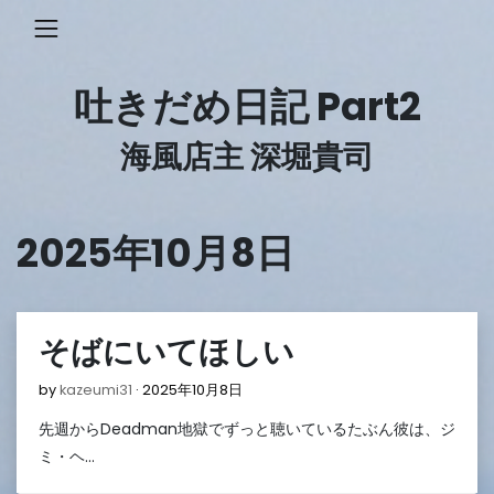
Skip
to
content
吐きだめ日記 Part2
海風店主 深堀貴司
2025年10月8日
そばにいてほしい
2025
by
kazeumi31
2025年10月8日
年
先週からDeadman地獄でずっと聴いているたぶん彼は、ジ
10
月
ミ・ヘ…
8
日