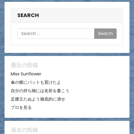
ナ
ビ
SEARCH
ゲ
Search
ー
シ
ョ
ン
最近の投稿
Miss Sunflower
傘の横にバットも置けたよ
自分の持ち物には名前を書こう
足腰立たぬよう徹底的に潰せ
プロを見る
過去の投稿