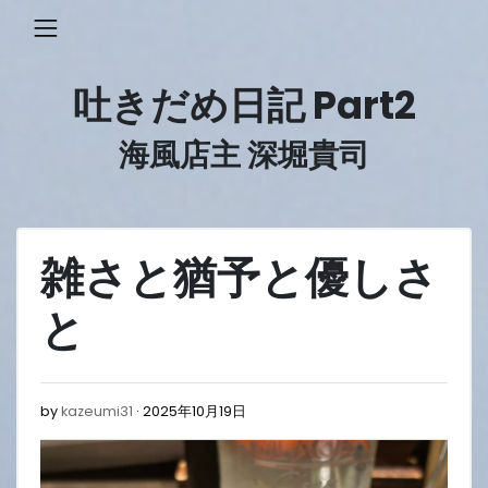
Skip
to
content
吐きだめ日記 Part2
海風店主 深堀貴司
雑さと猶予と優しさ
と
2025
by
kazeumi31
2025年10月19日
年
10
月