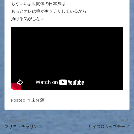
もういいよ世間体の日本風は
もっとオレは魂がキッチリしているから
負ける気がしない
Posted in
未分類
投
Previous:
Next:
マサヨ・チャリンコ
サイズOカップチーノ
稿