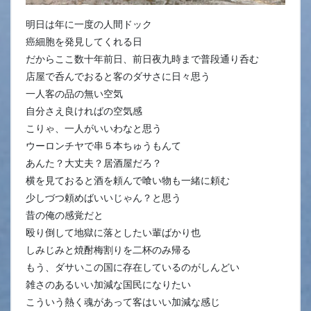
明日は年に一度の人間ドック
癌細胞を発見してくれる日
だからここ数十年前日、前日夜九時まで普段通り呑む
店屋で呑んでおると客のダサさに日々思う
一人客の品の無い空気
自分さえ良ければの空気感
こりゃ、一人がいいわなと思う
ウーロンチヤで串５本ちゅうもんて
あんた？大丈夫？居酒屋だろ？
横を見ておると酒を頼んで喰い物も一緒に頼む
少しづつ頼めばいいじゃん？と思う
昔の俺の感覚だと
殴り倒して地獄に落としたい輩ばかり也
しみじみと焼酎梅割りを二杯のみ帰る
もう、ダサいこの国に存在しているのがしんどい
雑さのあるいい加減な国民になりたい
こういう熱く魂があって客はいい加減な感じ