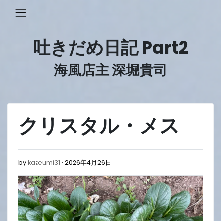
Skip
to
content
吐きだめ日記 Part2
海風店主 深堀貴司
クリスタル・メス
2026
by
kazeumi31
2026年4月26日
年
4
月
26
日