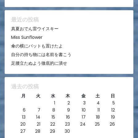
シ
ョ
ン
最近の投稿
真夏おでん雷ウイスキー
Miss Sunflower
傘の横にバットも置けたよ
自分の持ち物には名前を書こう
足腰立たぬよう徹底的に潰せ
過去の投稿
月
火
水
木
金
土
日
1
2
3
4
5
6
7
8
9
10
11
12
13
14
15
16
17
18
19
20
21
22
23
24
25
26
27
28
29
30