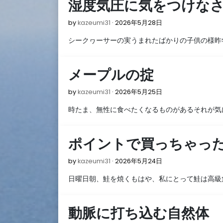
湿度気圧に気をつけな
日
2026
by
kazeumi31
2026年5月28日
年
シークヮーサーの実うまれたばかりの子供の様昨
5
月
28
メープルの掟
日
2026
by
kazeumi31
2026年5月25日
年
時たま、無性に食べたくなるものがあるそれが気
5
月
25
ポイントで買っちゃっ
日
2026
by
kazeumi31
2026年5月24日
年
日曜日朝、鮭を焼くもはや、私にとって鮭は高級
5
月
24
動脈に打ち込む自然体
日