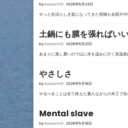
2026
by
kazeumi31
2026年5月23日
年
やっと生活らしき姿になってきた荷物も全部片付
5
月
23
土鍋にも膜を張ればい
日
2026
by
kazeumi31
2026年5月21日
年
あまりに蒸し暑いので山に水を汲みに行く気温差
5
月
21
やさしさ
日
2026
by
kazeumi31
2026年5月19日
年
やるべきことは全て終えた素人ながらの木工で住
5
月
19
Mental slave
日
2026
by
kazeumi31
2026年5月19日