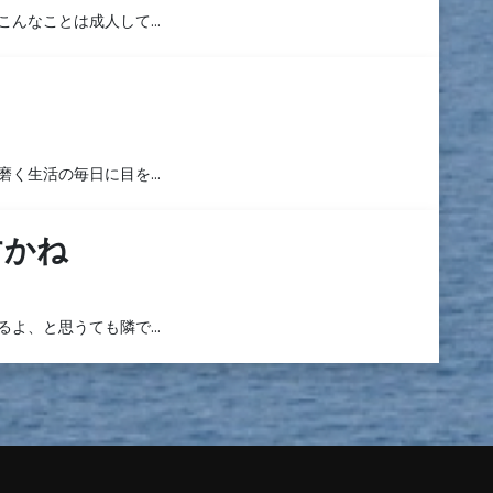
こんなことは成人して…
磨く生活の毎日に目を…
すかね
るよ、と思うても隣で…