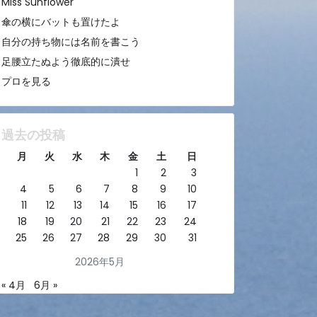
Miss Sunflower
傘の横にバットも置けたよ
自分の持ち物には名前を書こう
足腰立たぬよう徹底的に潰せ
プロを見る
過去の投稿
月
火
水
木
金
土
日
1
2
3
4
5
6
7
8
9
10
11
12
13
14
15
16
17
18
19
20
21
22
23
24
25
26
27
28
29
30
31
2026年5月
« 4月
6月 »