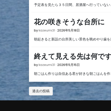
年
予定表を見たら３５日間、居酒屋へ行っていない
5
月
19
花の咲きそうな台所に
日
2026
by
kazeumi31
2026年5月18日
年
朝起きると新設の台所美しい景色を眺めやり歯を
5
月
18
終えて見える先は何で
日
2026
by
kazeumi31
2026年5月15日
年
朝ごはん作りは自信ある君が好きな朝ごはんを作
5
月
15
投
日
過去の投稿
稿
ナ