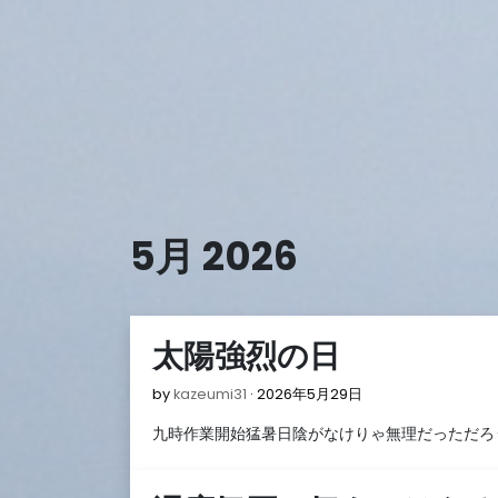
Skip
to
content
5月 2026
太陽強烈の日
2026
by
kazeumi31
2026年5月29日
年
九時作業開始猛暑日陰がなけりゃ無理だっただろ
5
月
29