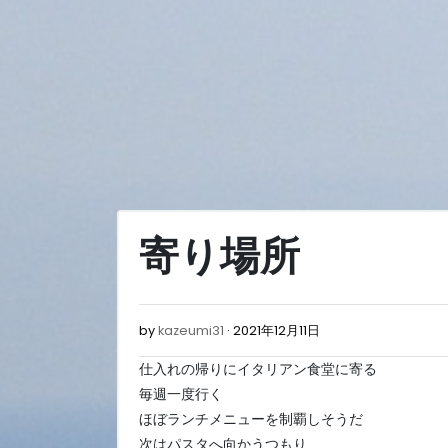
Skip
to
content
寄り場所
2021
by
kazeumi31
2021年12月11日
年
仕入れの帰りにイタリアン食堂に寄る
12
月
毎週一度行く
11
ほぼランチメニューを制覇しそうだ
日
次はパスタへ向かうつもり