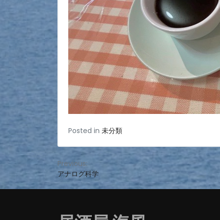
Posted in
未分類
投
Previous:
アナログ科学
稿
ナ
ビ