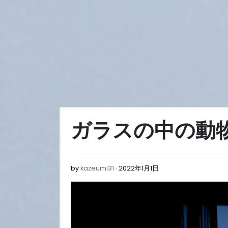
Skip
to
content
ガラスの中の動
2022
by
kazeumi31
2022年1月1日
年
1
月
1
日