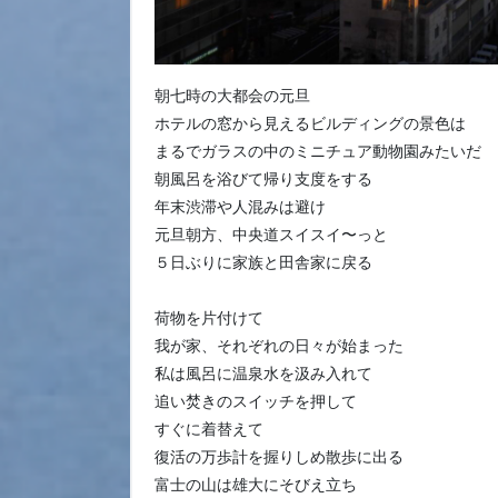
朝七時の大都会の元旦
ホテルの窓から見えるビルディングの景色は
まるでガラスの中のミニチュア動物園みたいだ
朝風呂を浴びて帰り支度をする
年末渋滞や人混みは避け
元旦朝方、中央道スイスイ〜っと
５日ぶりに家族と田舎家に戻る
荷物を片付けて
我が家、それぞれの日々が始まった
私は風呂に温泉水を汲み入れて
追い焚きのスイッチを押して
すぐに着替えて
復活の万歩計を握りしめ散歩に出る
富士の山は雄大にそびえ立ち