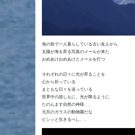
海の前で一人暮らしている古い友人から
太陽が海を昇る写真のメールが来た
おめあけおめあけとメールを打つ
それぞれの日々に光が昇ることを
心から祈っている
まともな日々を送っている
世界中の誰しもに、光が降るように
たのんます自然の神様、、
元旦のガラスの動物園だな
ピシッと生きるべし、、