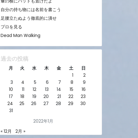
傘の横にバットも置けたよ
自分の持ち物には名前を書こう
足腰立たぬよう徹底的に潰せ
プロを見る
Dead Man Walking
過去の投稿
月
火
水
木
金
土
日
1
2
3
4
5
6
7
8
9
10
11
12
13
14
15
16
17
18
19
20
21
22
23
24
25
26
27
28
29
30
31
2022年1月
« 12月
2月 »