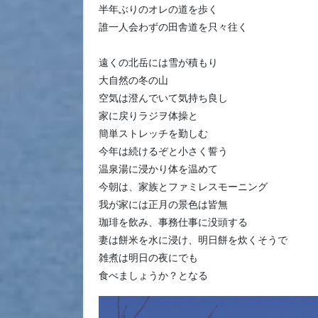
半年ぶりのオレの道を歩く
誰一人会わずの田舎道を只々往く
遠くの北岳には雪が積もり
大自然の冬の山
空気は澄んでいて気持ち良し
家に戻りラジヲ体操と
簡単ストレッチを勤しむ
今年は続けるぞと小さく誓う
温泉湯に浸かり体を温めて
今朝は、家族とファミレスモーニング
我が家には正月の景色は皆無
珈琲を飲み、事務仕事に没頭する
妻は餅米を水に浸け、明日餅を炊くそうで
雑煮は明日の夜にでも
食べましょうか？となる