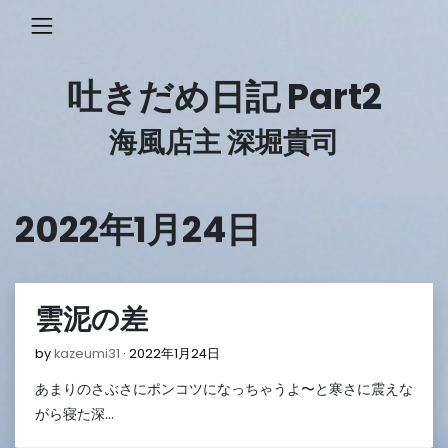
Skip
to
content
吐きだめ日記 Part2
海風店主 深堀貴司
2022年1月24日
雲泥の差
2022
by
kazeumi31
2022年1月24日
年
あまりのさぶさにポンコツになっちゃうよ〜と寒さに震えな
1
月
がら寝た深…
24
日