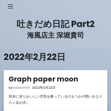
Skip
to
content
吐きだめ日記 Part2
海風店主 深堀貴司
2022年2月22日
Graph paper moon
2022
by
kazeumi31
2022年2月22日
年
田舎に戻りおいしい空気を吸っているのもつかの間いきなり
2
月
八ヶ岳の沖…
22
日