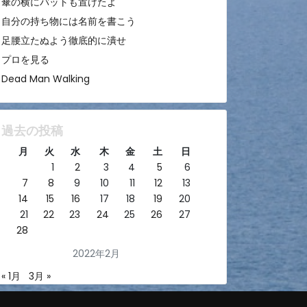
傘の横にバットも置けたよ
自分の持ち物には名前を書こう
足腰立たぬよう徹底的に潰せ
プロを見る
Dead Man Walking
過去の投稿
月
火
水
木
金
土
日
1
2
3
4
5
6
7
8
9
10
11
12
13
14
15
16
17
18
19
20
21
22
23
24
25
26
27
28
2022年2月
« 1月
3月 »