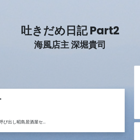
吐きだめ日記 Part2
海風店主 深堀貴司
ナ
呼び出し昭島居酒屋セ…