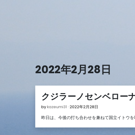
Skip
to
content
2022年2月28日
クジラーノセンベロー
2022
by
kazeumi31
2022年2月28日
年
昨日は、今後の打ち合わせを兼ねて国立イトウを
2
月
28