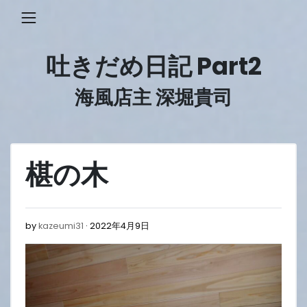
Skip
to
content
吐きだめ日記 Part2
海風店主 深堀貴司
椹の木
2022
by
kazeumi31
2022年4月9日
年
4
月
9
日