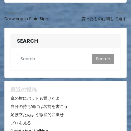
投
Previous:
Next:
Drowning In Plain Sight
貰ったものは耕して返す
稿
ナ
ビ
SEARCH
ゲ
Search
ー
シ
ョ
ン
最近の投稿
傘の横にバットも置けたよ
自分の持ち物には名前を書こう
足腰立たぬよう徹底的に潰せ
プロを見る