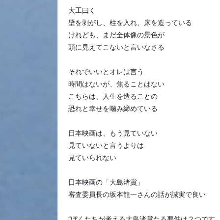
大工曰く
壁を剥がし、柱を入れ、床を造っている
けれども、まだ全体像の景色が
頭に見えてこないと言いなさる
それでいいとオレは言う
時間はないが、焦ることはない
こちらは、人生を造ることの
恐れと幸せを噛み締めている
日本映画は、もう見ていない
見ていないと言うよりは
見ていられない
日本映画の「大島渚賞」
審査委員長の坂本龍一さんの話が誠実で良い
“ぼくたちが考える大島渚賞たる要件は２つです