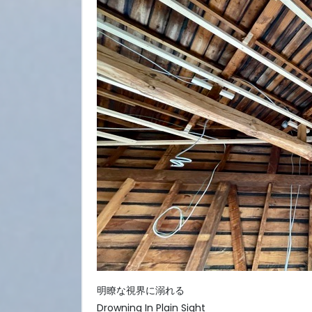
明瞭な視界に溺れる
Drowning In Plain Sight