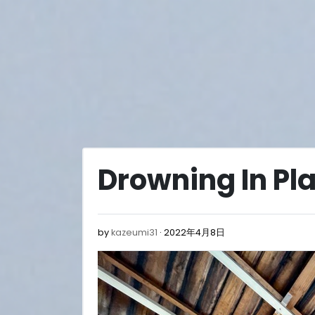
Skip
to
content
Drowning In Pla
2022
by
kazeumi31
2022年4月8日
年
4
月
8
日