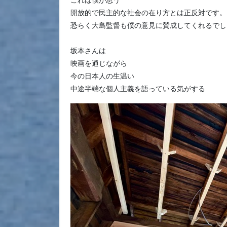
これは僕が思う
開放的で民主的な社会の在り方とは正反対です。
恐らく大島監督も僕の意見に賛成してくれるでし
坂本さんは
映画を通じながら
今の日本人の生温い
中途半端な個人主義を語っている気がする