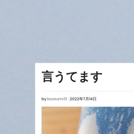
Skip
to
content
言うてます
2022
by
kazeumi31
2022年7月14日
年
7
月
14
日