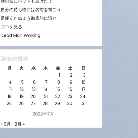
傘の横にバットも置けたよ
自分の持ち物には名前を書こう
足腰立たぬよう徹底的に潰せ
プロを見る
Dead Man Walking
過去の投稿
月
火
水
木
金
土
日
1
2
3
4
5
6
7
8
9
10
11
12
13
14
15
16
17
18
19
20
21
22
23
24
25
26
27
28
29
30
31
2022年7月
« 6月
8月 »