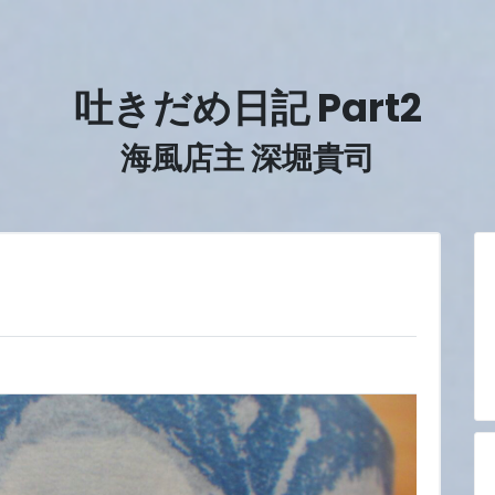
吐きだめ日記 Part2
海風店主 深堀貴司