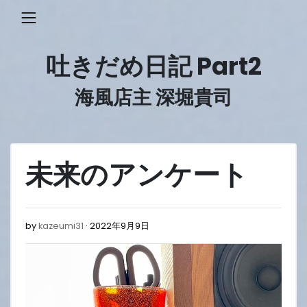
Skip
to
content
吐きだめ日記 Part2
海風店主 深堀貴司
未来のアンケート
2022
by
kazeumi31
2022年9月9日
年
9
月
9
日