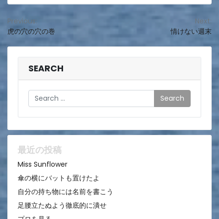
投
Previous:
Next:
虎の穴の穴の巻
情けない週末
稿
ナ
ビ
SEARCH
ゲ
Search
ー
シ
ョ
ン
最近の投稿
Miss Sunflower
傘の横にバットも置けたよ
自分の持ち物には名前を書こう
足腰立たぬよう徹底的に潰せ
プロを見る