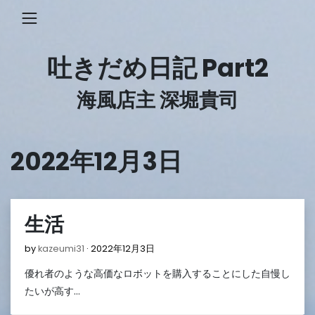
Skip
to
content
吐きだめ日記 Part2
海風店主 深堀貴司
2022年12月3日
生活
2022
by
kazeumi31
2022年12月3日
年
優れ者のような高価なロボットを購入することにした自慢し
12
月
たいが高す…
3
日