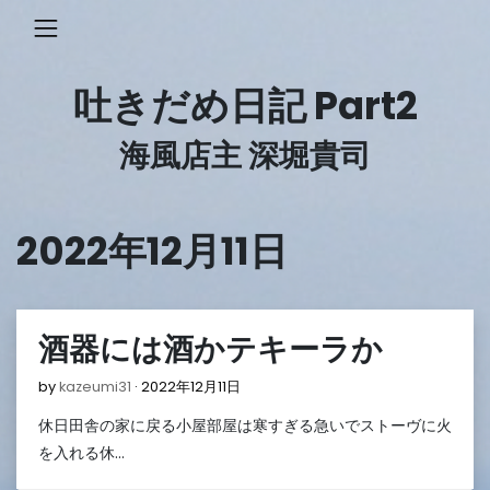
Skip
to
content
吐きだめ日記 Part2
海風店主 深堀貴司
2022年12月11日
酒器には酒かテキーラか
2022
by
kazeumi31
2022年12月11日
年
休日田舎の家に戻る小屋部屋は寒すぎる急いでストーヴに火
12
月
を入れる休…
11
日