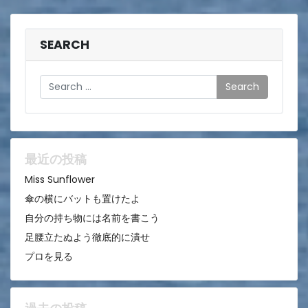
稿
ナ
ビ
SEARCH
ゲ
Search
ー
シ
ョ
ン
最近の投稿
Miss Sunflower
傘の横にバットも置けたよ
自分の持ち物には名前を書こう
足腰立たぬよう徹底的に潰せ
プロを見る