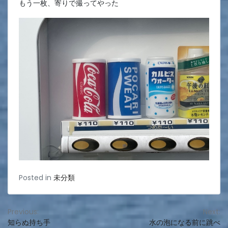
もう一枚、寄りで撮ってやった
Posted in
未分類
投
Previous:
Next:
知らぬ持ち手
水の泡になる前に跳べ