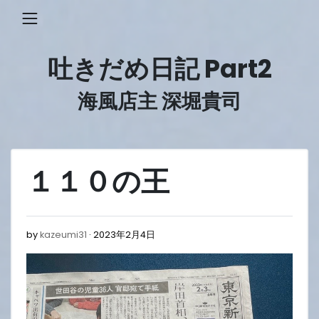
Skip
to
content
吐きだめ日記 Part2
海風店主 深堀貴司
１１０の王
2023
by
kazeumi31
2023年2月4日
年
2
月
4
日