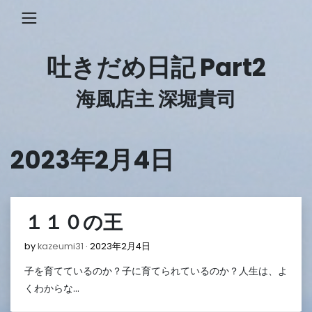
Skip
to
content
吐きだめ日記 Part2
海風店主 深堀貴司
2023年2月4日
１１０の王
2023
by
kazeumi31
2023年2月4日
年
子を育てているのか？子に育てられているのか？人生は、よ
2
月
くわからな…
4
日