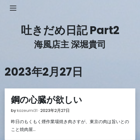
Skip
to
content
吐きだめ日記 Part2
海風店主 深堀貴司
2023年2月27日
鋼の心臓が欲しい
2023
by
kazeumi31
2023年2月27日
年
昨日のもくもく煙作業場焼き肉さすが、東京の肉は旨いとの
2
月
こと焼肉屋…
27
日