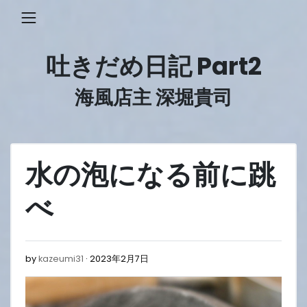
Skip
to
content
吐きだめ日記 Part2
海風店主 深堀貴司
水の泡になる前に跳
べ
2023
by
kazeumi31
2023年2月7日
年
2
月