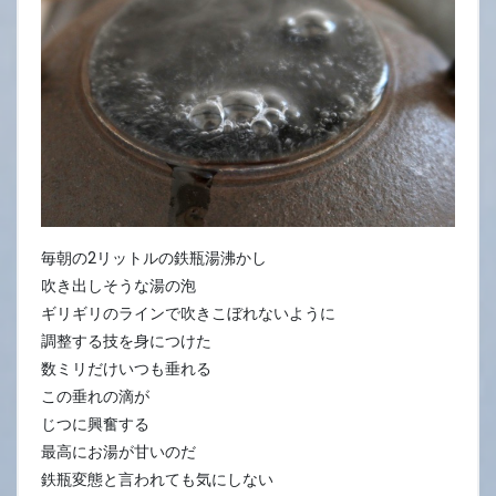
7
日
毎朝の2リットルの鉄瓶湯沸かし
吹き出しそうな湯の泡
ギリギリのラインで吹きこぼれないように
調整する技を身につけた
数ミリだけいつも垂れる
この垂れの滴が
じつに興奮する
最高にお湯が甘いのだ
鉄瓶変態と言われても気にしない