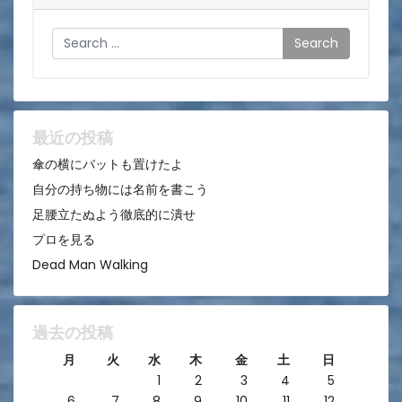
ゲ
Search
ー
シ
ョ
ン
最近の投稿
傘の横にバットも置けたよ
自分の持ち物には名前を書こう
足腰立たぬよう徹底的に潰せ
プロを見る
Dead Man Walking
過去の投稿
月
火
水
木
金
土
日
1
2
3
4
5
6
7
8
9
10
11
12