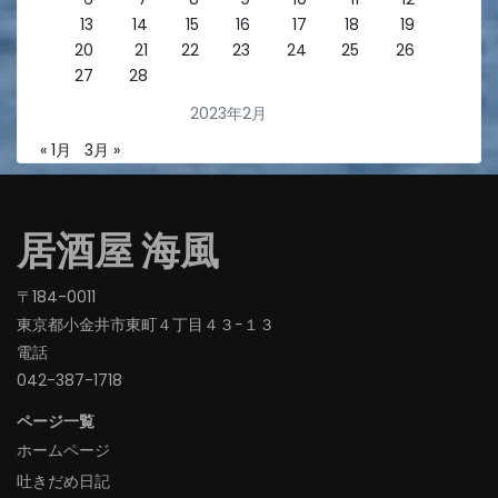
13
14
15
16
17
18
19
20
21
22
23
24
25
26
27
28
2023年2月
« 1月
3月 »
居酒屋 海風
〒184-0011
東京都小金井市東町４丁目４３−１３
電話
042-387-1718‬
ページ一覧
ホームページ
吐きだめ日記