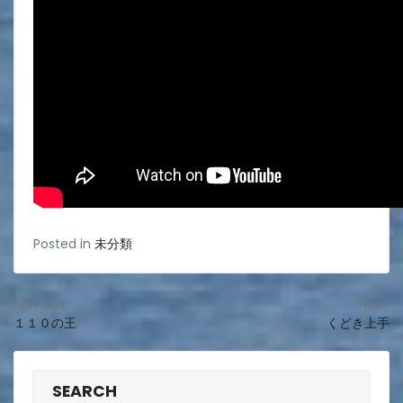
Posted in
未分類
投
Previous:
Next:
１１０の王
くどき上手
稿
ナ
ビ
SEARCH