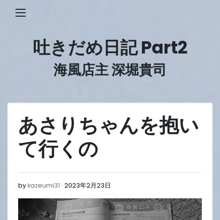
Skip
to
content
吐きだめ日記 Part2
海風店主 深堀貴司
あさりちゃんを抱い
て行くの
2023
by
kazeumi31
2023年2月23日
年
2
月