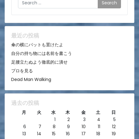
Search
ー
シ
ョ
ン
最近の投稿
傘の横にバットも置けたよ
自分の持ち物には名前を書こう
足腰立たぬよう徹底的に潰せ
プロを見る
Dead Man Walking
過去の投稿
月
火
水
木
金
土
日
1
2
3
4
5
6
7
8
9
10
11
12
13
14
15
16
17
18
19