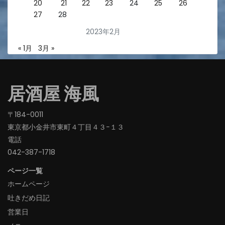
20
21
22
23
24
25
26
27
28
2023年2月
« 1月
3月 »
居酒屋 海風
〒184-0011
東京都小金井市東町４丁目４３−１３
電話
042-387-1718‬
ページ一覧
ホームページ
吐きだめ日記
営業日