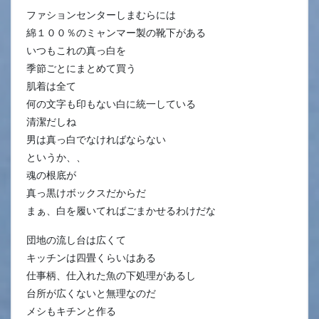
ファションセンターしまむらには
綿１００％のミャンマー製の靴下がある
いつもこれの真っ白を
季節ごとにまとめて買う
肌着は全て
何の文字も印もない白に統一している
清潔だしね
男は真っ白でなければならない
というか、、
魂の根底が
真っ黒けボックスだからだ
まぁ、白を履いてればごまかせるわけだな
団地の流し台は広くて
キッチンは四畳くらいはある
仕事柄、仕入れた魚の下処理があるし
台所が広くないと無理なのだ
メシもキチンと作る