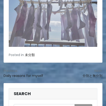
Posted in
未分類
投
Previous:
Next:
Daily reasons for myself
分別と無分別
稿
ナ
ビ
SEARCH
ゲ