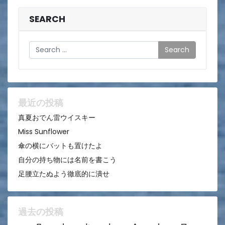
ナ
ビ
SEARCH
ゲ
Search
ー
シ
ョ
ン
最近の投稿
真夏おでん雷ウイスキー
Miss Sunflower
傘の横にバットも置けたよ
自分の持ち物には名前を書こう
足腰立たぬよう徹底的に潰せ
過去の投稿