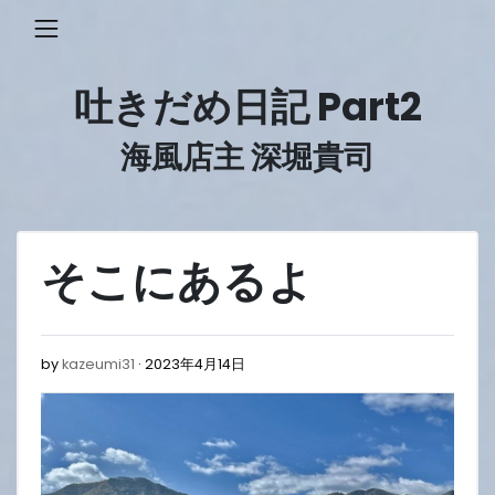
Skip
to
content
吐きだめ日記 Part2
海風店主 深堀貴司
そこにあるよ
2023
by
kazeumi31
2023年4月14日
年
4
月
14
日