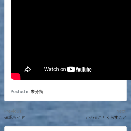
Posted in
未分類
投
Previous:
Next:
確認もイヤ
かわることくらすこと
稿