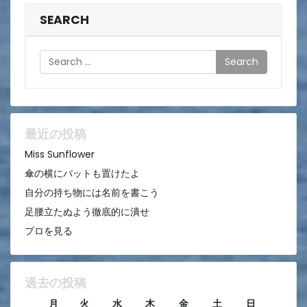
ナ
ビ
SEARCH
ゲ
Search
ー
シ
ョ
ン
最近の投稿
Miss Sunflower
傘の横にバットも置けたよ
自分の持ち物には名前を書こう
足腰立たぬよう徹底的に潰せ
プロを見る
過去の投稿
月
火
水
木
金
土
日