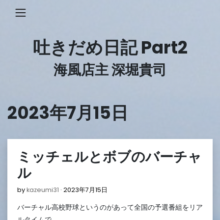
Skip
to
content
吐きだめ日記 Part2
海風店主 深堀貴司
2023年7月15日
ミッチェルとボブのバーチャ
ル
2023
by
kazeumi31
2023年7月15日
年
バーチャル高校野球というのがあって全国の予選番組をリア
7
月
ルタイムで…