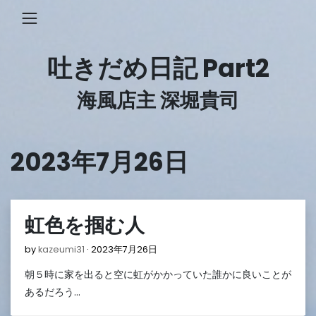
Skip
to
content
吐きだめ日記 Part2
海風店主 深堀貴司
2023年7月26日
虹色を掴む人
2023
by
kazeumi31
2023年7月26日
年
朝５時に家を出ると空に虹がかかっていた誰かに良いことが
7
月
あるだろう…
26
日