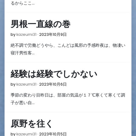
月
るからここ…
12
日
男根一直線の巻
2023
by
kazeumi31
2023年10月9日
年
絶不調で労働どうやら、こんどは風邪の予感昨夜は、物凄い
10
月
寝汗男性客…
9
日
経験は経験でしかない
2023
by
kazeumi31
2023年10月6日
年
季節の変わり目昨日は、部屋の気温が１７℃寒くて寒くて調
10
月
子が悪い自…
6
日
原野を往く
2023
by
kazeumi31
2023年10月5日