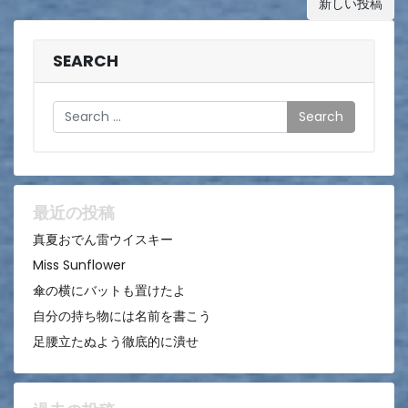
投
新しい投稿
稿
ナ
SEARCH
ビ
Search
ゲ
ー
シ
ョ
最近の投稿
ン
真夏おでん雷ウイスキー
Miss Sunflower
傘の横にバットも置けたよ
自分の持ち物には名前を書こう
足腰立たぬよう徹底的に潰せ