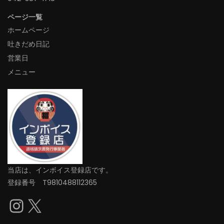
ページ一覧
ホームページ
吐きだめ日記
営業日
メニュー
当店は、インボイス登録店です。
登録番号 T9810488112365
Instagram
X