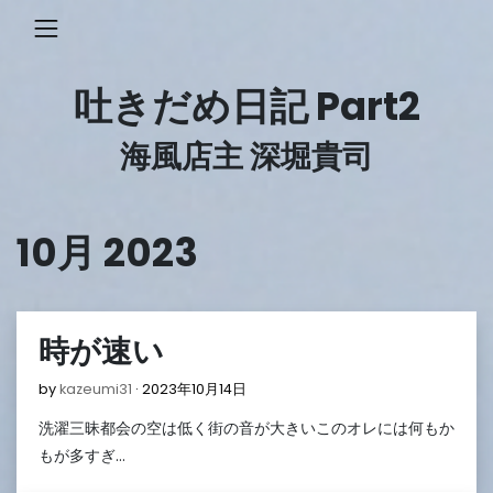
Skip
to
content
吐きだめ日記 Part2
海風店主 深堀貴司
10月 2023
時が速い
2023
by
kazeumi31
2023年10月14日
年
洗濯三昧都会の空は低く街の音が大きいこのオレには何もか
10
月
もが多すぎ…
14
日