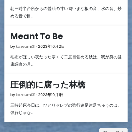
年
朝三時半台所からの醤油の甘い匂いまな板の音、水の音、炒
10
月
める音で目…
5
日
Meant To Be
2023
by
kazeumi31
2023年10月2日
年
毛布がほしい夜だった寒くて二度目覚める秋は、我が身の健
10
月
康調査の月…
2
日
圧倒的に腐った林檎
2023
by
kazeumi31
2023年10月1日
年
三時起床今日は、ひとりセレブの強行遠足遠足ちゅうのは、
10
月
強行じゃな…
1
日