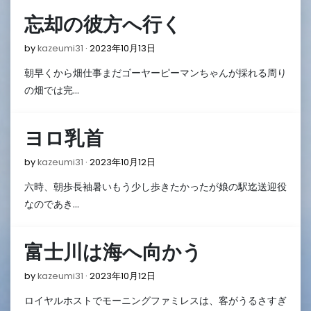
忘却の彼方へ行く
2023
by
kazeumi31
2023年10月13日
年
朝早くから畑仕事まだゴーヤーピーマンちゃんが採れる周り
10
月
の畑では完…
13
日
ヨロ乳首
2023
by
kazeumi31
2023年10月12日
年
六時、朝歩長袖暑いもう少し歩きたかったが娘の駅迄送迎役
10
月
なのであき…
12
日
富士川は海へ向かう
2023
by
kazeumi31
2023年10月12日
年
ロイヤルホストでモーニングファミレスは、客がうるさすぎ
10