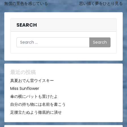
無償の景色を感じている
思い描く夢をひとり見る
稿
ナ
ビ
SEARCH
ゲ
Search
ー
シ
ョ
ン
最近の投稿
真夏おでん雷ウイスキー
Miss Sunflower
傘の横にバットも置けたよ
自分の持ち物には名前を書こう
足腰立たぬよう徹底的に潰せ