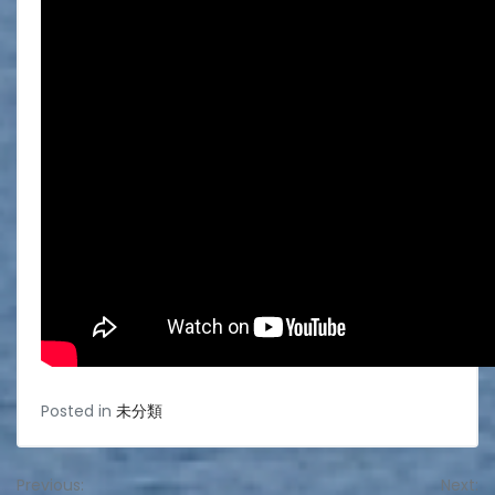
Posted in
未分類
投
Previous:
Next: