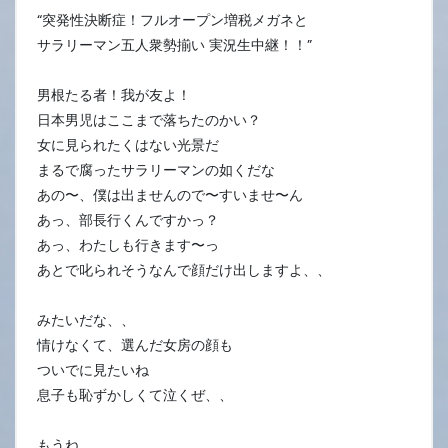
“突発性決断症！フルオープン増税メガネと
サラリーマン五人衆勢揃い 実況生中継！！”
男根たる者！我が友よ！
日本男児はここまで落ちたのかい？
女に見られたくはない光景だ
まるで腐ったサラリーマンの如くだな
あの〜、僕は出ませんので〜すいませ〜ん
あっ、部長行くんですかっ？
あっ、わたしも行きます〜っ
あとで叱られそうなんで顔だけ出しますよ、、
みたいだな、、
情けなくて、選んだ女房の顔も
ついでに見たいね
息子も恥ずかしくて泣くぜ、、
もうね、、