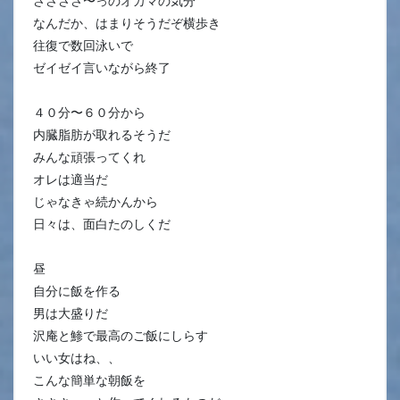
ささささ〜っのオカマの気分
なんだか、はまりそうだぞ横歩き
往復で数回泳いで
ゼイゼイ言いながら終了
４０分〜６０分から
内臓脂肪が取れるそうだ
みんな頑張ってくれ
オレは適当だ
じゃなきゃ続かんから
日々は、面白たのしくだ
昼
自分に飯を作る
男は大盛りだ
沢庵と鯵で最高のご飯にしらす
いい女はね、、
こんな簡単な朝飯を