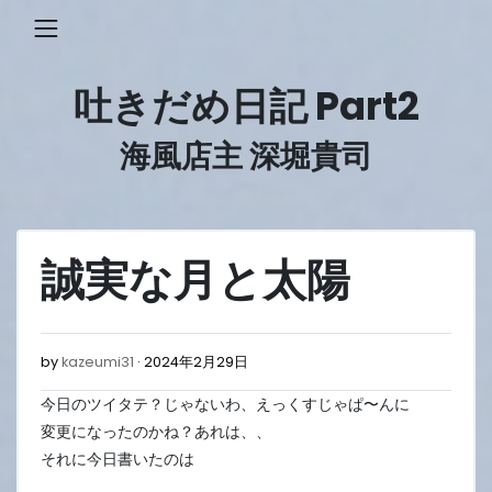
Skip
to
content
吐きだめ日記 Part2
海風店主 深堀貴司
誠実な月と太陽
2024
by
kazeumi31
2024年2月29日
年
今日のツイタテ？じゃないわ、えっくすじゃぱ〜んに
2
月
変更になったのかね？あれは、、
29
それに今日書いたのは
日