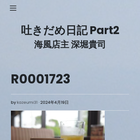
Skip
to
content
吐きだめ日記 Part2
海風店主 深堀貴司
R0001723
2024
by
kazeumi31
2024年4月19日
年
4
月
19
日