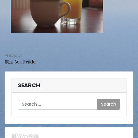
投
Previous:
疾走 Southside
稿
ナ
ビ
SEARCH
ゲ
Search
ー
シ
ョ
最近の投稿