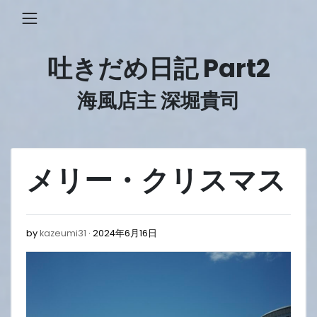
Skip
to
content
吐きだめ日記 Part2
海風店主 深堀貴司
メリー・クリスマス
2024
by
kazeumi31
2024年6月16日
年
6
月
16
日