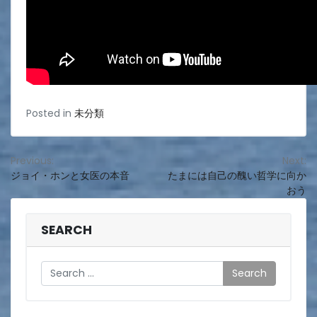
Posted in
未分類
投
Previous:
Next:
ジョイ・ホンと女医の本音
たまには自己の醜い哲学に向か
稿
おう
ナ
ビ
SEARCH
ゲ
Search
ー
シ