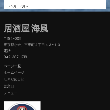
« 5月
7月 »
居酒屋 海風
〒184-0011
東京都小金井市東町４丁目４３−１３
電話
042-387-1718‬
ページ一覧
ホームページ
吐きだめ日記
営業日
メニュー