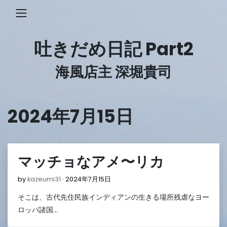
Skip
to
content
吐きだめ日記 Part2
海風店主 深堀貴司
2024年7月15日
マッチョなアメ〜リカ
2024
by
kazeumi31
2024年7月15日
年
そこは、古代先住民族インディアンの生きる場所残虐なヨー
7
月
ロッパ諸国…
16
日