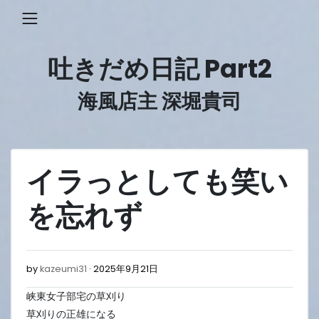
Skip
to
content
吐きだめ日記 Part2
海風店主 深堀貴司
イラっとしても笑い
を忘れず
2025
by
kazeumi31
2025年9月21日
年
峡東女子部宅の草刈り
9
月
草刈りの正雄になる