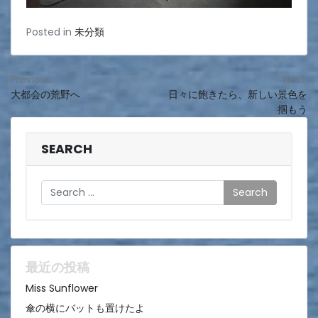
Posted in
未分類
投
Previous:
Next:
大都会の荒野へ
日々に飽きたら、新しい景色を
稿
掴もう
ナ
ビ
SEARCH
ゲ
Search
ー
シ
ョ
ン
最近の投稿
Miss Sunflower
傘の横にバットも置けたよ