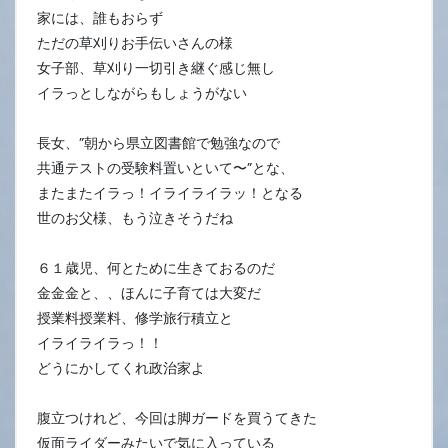
21
家には、誰もおらず
日
ただの草刈りお手伝いさんの様
女子部、草刈り一切引き継ぐ感じ無し
イラっとしながらもしょうがない
長女、”朝から県立図書館で勉強なので
共通テストの受験料置いといて〜”とな、
またまたイラっ！イライライラッ！となる
世のお父様、もう泣きそうだね
６１歳児、何とために生きておるのだ
金金金と、、ほんに子育ては大変だ
授業料授業料、修学旅行積立と
イライライラっ！！
どうにかしてくれ政治家よ
腹立つけれど、今回は脚ガードを買うてきた
仮面ライダーみたいで気に入っている