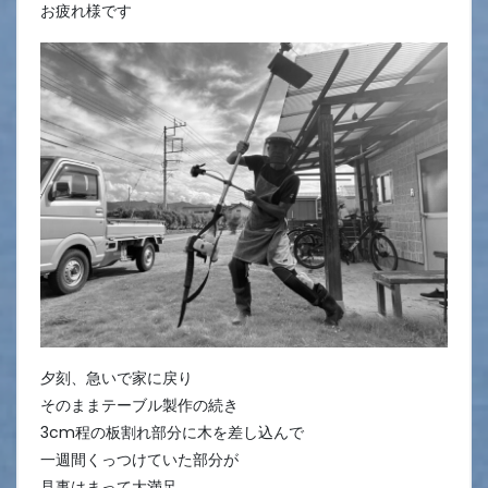
お疲れ様です
夕刻、急いで家に戻り
そのままテーブル製作の続き
3cm程の板割れ部分に木を差し込んで
一週間くっつけていた部分が
見事はまって大満足