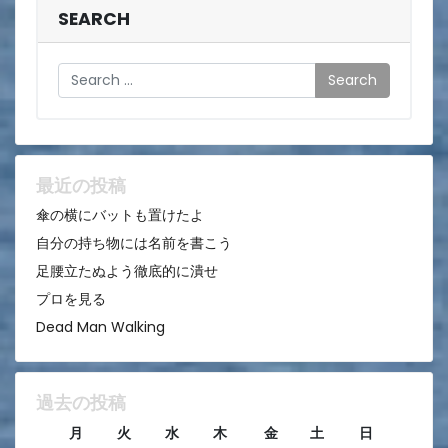
ビ
SEARCH
ゲ
Search
ー
シ
ョ
ン
最近の投稿
傘の横にバットも置けたよ
自分の持ち物には名前を書こう
足腰立たぬよう徹底的に潰せ
プロを見る
Dead Man Walking
過去の投稿
月
火
水
木
金
土
日