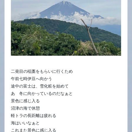
二発目の稲藁をもらいに行くため
午前七時伊豆へ向かう
途中の富士は、雪化粧を始めて
あゝ冬に向かっているのだなぁと
景色に感じ入る
沼津の海で休憩
軽トラの長距離は疲れる
海はいいなぁと
これまた景色に感じ入る