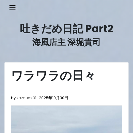
Skip
to
content
吐きだめ日記 Part2
海風店主 深堀貴司
ワラワラの日々
2025
by
kazeumi31
2025年10月30日
年
10
月
30
日