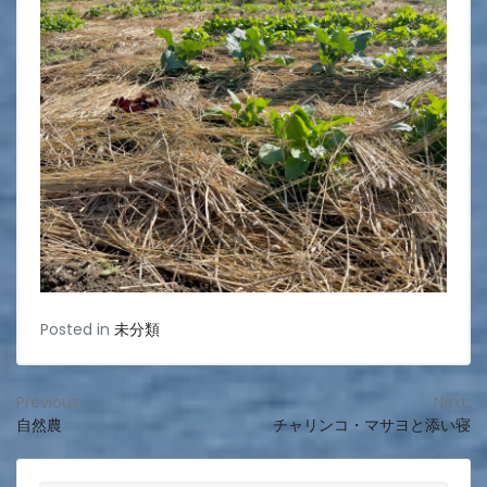
Posted in
未分類
投
Previous:
Next:
自然農
チャリンコ・マサヨと添い寝
稿
ナ