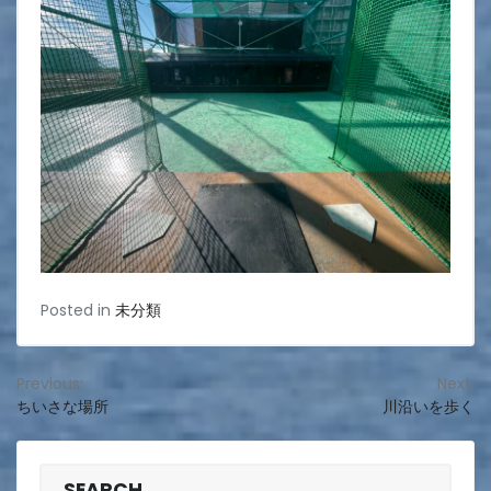
Posted in
未分類
投
Previous:
Next:
ちいさな場所
川沿いを歩く
稿
ナ
SEARCH