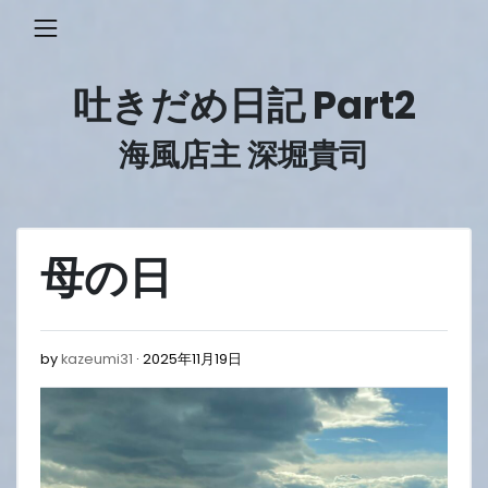
Skip
to
content
吐きだめ日記 Part2
海風店主 深堀貴司
母の日
2025
by
kazeumi31
2025年11月19日
年
11
月
19
日