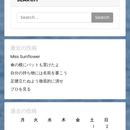
ビ
ゲ
Search
ー
シ
ョ
ン
最近の投稿
Miss Sunflower
傘の横にバットも置けたよ
自分の持ち物には名前を書こう
足腰立たぬよう徹底的に潰せ
プロを見る
過去の投稿
月
火
水
木
金
土
日
1
2