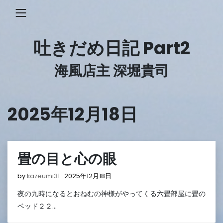
Skip
to
content
吐きだめ日記 Part2
海風店主 深堀貴司
2025年12月18日
畳の目と心の眼
2025
by
kazeumi31
2025年12月18日
年
夜の九時になるとおねむの神様がやってくる六畳部屋に畳の
12
月
ベッド２２…
18
日