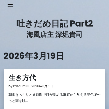
Skip
to
content
吐きだめ日記 Part2
海風店主 深堀貴司
2026年3月19日
生き方代
2026
by
kazeumi31
2026年3月19日
年
朝雨きっちりと６時間で目が覚める車窓から見える景色ぼ〜
3
月
っと雨を眺…
19
日